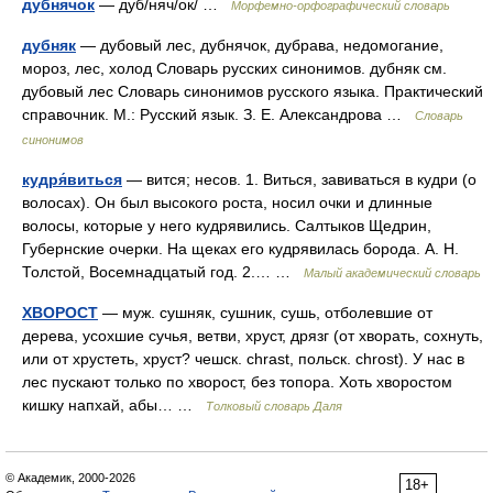
дубнячок
— дуб/няч/ок/ …
Морфемно-орфографический словарь
дубняк
— дубовый лес, дубнячок, дубрава, недомогание,
мороз, лес, холод Словарь русских синонимов. дубняк см.
дубовый лес Словарь синонимов русского языка. Практический
справочник. М.: Русский язык. З. Е. Александрова …
Словарь
синонимов
кудря́виться
— вится; несов. 1. Виться, завиваться в кудри (о
волосах). Он был высокого роста, носил очки и длинные
волосы, которые у него кудрявились. Салтыков Щедрин,
Губернские очерки. На щеках его кудрявилась борода. А. Н.
Толстой, Восемнадцатый год. 2.… …
Малый академический словарь
ХВОРОСТ
— муж. сушняк, сушник, сушь, отболевшие от
дерева, усохшие сучья, ветви, хруст, дрязг (от хворать, сохнуть,
или от хрустеть, хруст? чешск. chrast, польск. chrost). У нас в
лес пускают только по хворост, без топора. Хоть хворостом
кишку напхай, абы… …
Толковый словарь Даля
© Академик, 2000-2026
18+