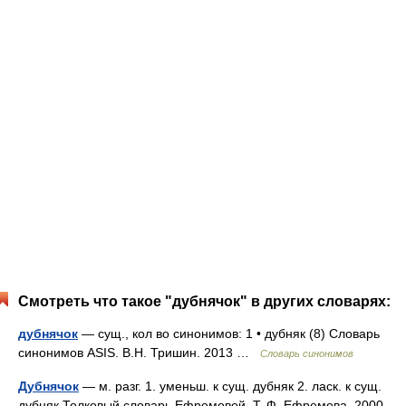
Смотреть что такое "дубнячок" в других словарях:
дубнячок
— сущ., кол во синонимов: 1 • дубняк (8) Словарь
синонимов ASIS. В.Н. Тришин. 2013 …
Словарь синонимов
Дубнячок
— м. разг. 1. уменьш. к сущ. дубняк 2. ласк. к сущ.
дубняк Толковый словарь Ефремовой. Т. Ф. Ефремова. 2000 …