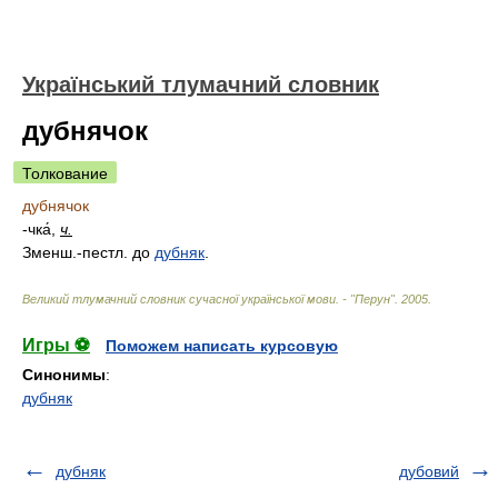
Український тлумачний словник
дубнячок
Толкование
дубнячок
-чка́,
ч.
Зменш.-пестл. до
дубняк
.
Великий тлумачний словник сучасної української мови. - "Перун"
.
2005
.
Игры ⚽
Поможем написать курсовую
Синонимы
:
дубняк
дубняк
дубовий